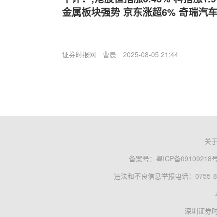
金属板块强势 京东涨超6% 奇瑞汽
证券时报网
曹晨
2025-08-05 21:44
关
备案号：
粤ICP备09109218
违法和不良信息举报电话：0755-83
深圳证券