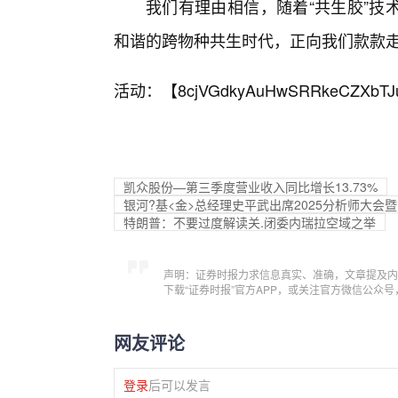
我们有理由相信，随着“共生胶”技
和谐的跨物种共生时代，正向我们款款
活动：【
8cjVGdkyAuHwSRRkeCZXbTJ
凯众股份—第三季度营业收入同比增长13.73%
银河?基<金>总经理史平武出席2025分析师大
特朗普：不要过度解读关.闭委内瑞拉空域之举
声明：证券时报力求信息真实、准确，文章提及内
下载“证券时报”官方APP，或关注官方微信公众
网友评论
登录
后可以发言